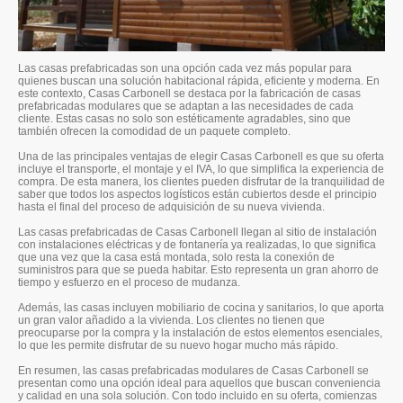
Las casas prefabricadas son una opción cada vez más popular para
quienes buscan una solución habitacional rápida, eficiente y moderna. En
este contexto, Casas Carbonell se destaca por la fabricación de casas
prefabricadas modulares que se adaptan a las necesidades de cada
cliente. Estas casas no solo son estéticamente agradables, sino que
también ofrecen la comodidad de un paquete completo.
Una de las principales ventajas de elegir Casas Carbonell es que su oferta
incluye el transporte, el montaje y el IVA, lo que simplifica la experiencia de
compra. De esta manera, los clientes pueden disfrutar de la tranquilidad de
saber que todos los aspectos logísticos están cubiertos desde el principio
hasta el final del proceso de adquisición de su nueva vivienda.
Las casas prefabricadas de Casas Carbonell llegan al sitio de instalación
con instalaciones eléctricas y de fontanería ya realizadas, lo que significa
que una vez que la casa está montada, solo resta la conexión de
suministros para que se pueda habitar. Esto representa un gran ahorro de
tiempo y esfuerzo en el proceso de mudanza.
Además, las casas incluyen mobiliario de cocina y sanitarios, lo que aporta
un gran valor añadido a la vivienda. Los clientes no tienen que
preocuparse por la compra y la instalación de estos elementos esenciales,
lo que les permite disfrutar de su nuevo hogar mucho más rápido.
En resumen, las casas prefabricadas modulares de Casas Carbonell se
presentan como una opción ideal para aquellos que buscan conveniencia
y calidad en una sola solución. Con todo incluido en su oferta, comienzas