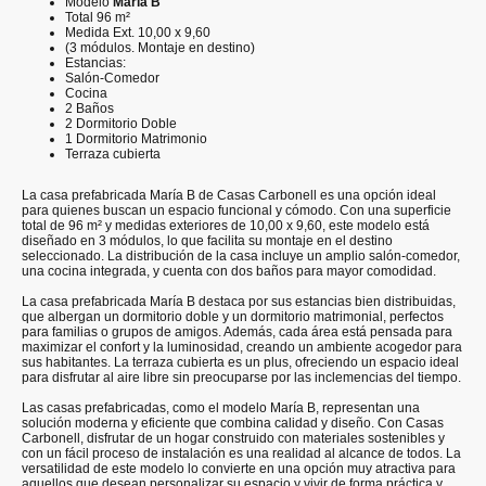
Modelo
María B
Total 96 m²
Medida Ext. 10,00 x 9,60
(3 módulos. Montaje en destino)
Estancias:
Salón-Comedor
Cocina
2 Baños
2 Dormitorio Doble
1 Dormitorio Matrimonio
Terraza cubierta
La casa prefabricada María B de Casas Carbonell es una opción ideal
para quienes buscan un espacio funcional y cómodo. Con una superficie
total de 96 m² y medidas exteriores de 10,00 x 9,60, este modelo está
diseñado en 3 módulos, lo que facilita su montaje en el destino
seleccionado. La distribución de la casa incluye un amplio salón-comedor,
una cocina integrada, y cuenta con dos baños para mayor comodidad.
La casa prefabricada María B destaca por sus estancias bien distribuidas,
que albergan un dormitorio doble y un dormitorio matrimonial, perfectos
para familias o grupos de amigos. Además, cada área está pensada para
maximizar el confort y la luminosidad, creando un ambiente acogedor para
sus habitantes. La terraza cubierta es un plus, ofreciendo un espacio ideal
para disfrutar al aire libre sin preocuparse por las inclemencias del tiempo.
Las casas prefabricadas, como el modelo María B, representan una
solución moderna y eficiente que combina calidad y diseño. Con Casas
Carbonell, disfrutar de un hogar construido con materiales sostenibles y
con un fácil proceso de instalación es una realidad al alcance de todos. La
versatilidad de este modelo lo convierte en una opción muy atractiva para
aquellos que desean personalizar su espacio y vivir de forma práctica y