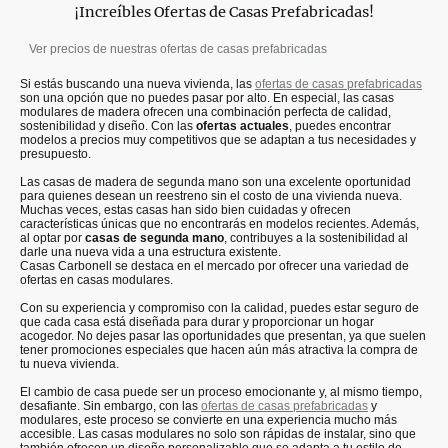
¡Increíbles Ofertas de Casas Prefabricadas!
Ver precios de nuestras ofertas de casas prefabricadas
Si estás buscando una nueva vivienda, las
ofertas de casas prefabricadas
son una opción que no puedes pasar por alto. En especial, las casas
modulares de madera ofrecen una combinación perfecta de calidad,
sostenibilidad y diseño. Con las
ofertas actuales
, puedes encontrar
modelos a precios muy competitivos que se adaptan a tus necesidades y
presupuesto.
Las casas de madera de segunda mano son una excelente oportunidad
para quienes desean un reestreno sin el costo de una vivienda nueva.
Muchas veces, estas casas han sido bien cuidadas y ofrecen
características únicas que no encontrarás en modelos recientes. Además,
al optar por
casas de segunda mano
, contribuyes a la sostenibilidad al
darle una nueva vida a una estructura existente.
Casas Carbonell se destaca en el mercado por ofrecer una variedad de
ofertas en casas modulares.
Con su experiencia y compromiso con la calidad, puedes estar seguro de
que cada casa está diseñada para durar y proporcionar un hogar
acogedor. No dejes pasar las oportunidades que presentan, ya que suelen
tener promociones especiales que hacen aún más atractiva la compra de
tu nueva vivienda.
El cambio de casa puede ser un proceso emocionante y, al mismo tiempo,
desafiante. Sin embargo, con las
ofertas de casas prefabricadas
y
modulares, este proceso se convierte en una experiencia mucho más
accesible. Las casas modulares no solo son rápidas de instalar, sino que
también ofrecen un diseño personalizable que se adapta a tu estilo de