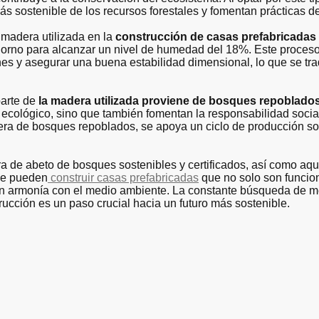
ás sostenible de los recursos forestales y fomentan prácticas d
 madera utilizada en la
construcción de casas prefabricadas
horno para alcanzar un nivel de humedad del 18%. Este proces
nes y asegurar una buena estabilidad dimensional, lo que se t
parte de
la madera utilizada proviene de bosques repoblado
io ecológico, sino que también fomentan la responsabilidad soci
era de bosques repoblados, se apoya un ciclo de producción so
a de abeto de bosques sostenibles y certificados, así como aq
se pueden
construir casas prefabricadas
que no solo son funcio
 en armonía con el medio ambiente. La constante búsqueda de m
trucción es un paso crucial hacia un futuro más sostenible.