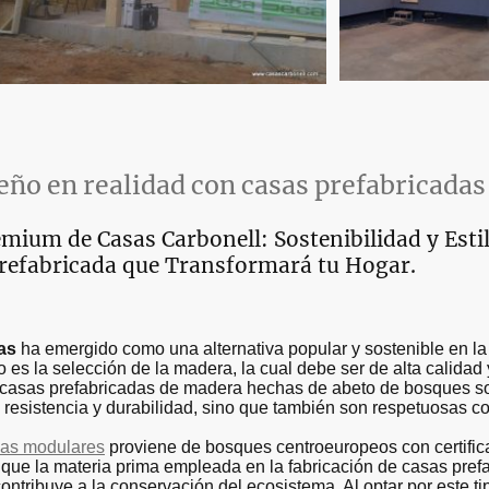
ño en realidad con casas prefabricada
mium de Casas Carbonell: Sostenibilidad y Esti
refabricada que Transformará tu Hogar.
as
ha emergido como una alternativa popular y sostenible en l
es la selección de la madera, la cual debe ser de alta calidad 
s casas prefabricadas de madera hechas de abeto de bosques s
n resistencia y durabilidad, sino que también son respetuosas c
das modulares
proviene de bosques centroeuropeos con certifi
ra que la materia prima empleada en la fabricación de casas pre
ontribuye a la conservación del ecosistema. Al optar por este t