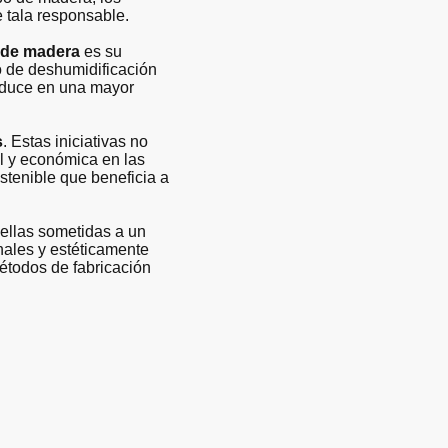
e tala responsable.
 de madera
es su
o de deshumidificación
raduce en una mayor
s
. Estas iniciativas no
al y económica en las
stenible que beneficia a
uellas sometidas a un
nales y estéticamente
étodos de fabricación