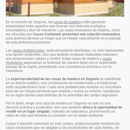
En el corazón de Segovia, las
casas de madera
están ganando
popularidad entre aquellos que buscan una vivienda ecológica,
encantadora y fácil de mantener. Las casas modulares de madera, como
las ofrecidas por
Casas Carbonell, presentan una solución innovadora
para quienes desean un hogar que se integre naturalmente en el paisaje
de esta pintoresca provincia.
Las
casas prefabricadas
, meticulosamente diseñadas, no solo representan
una opción sostenible, sino que también emplean materiales naturales
que proporcionan calidez y confort. Estas casas de madera y
casas
modulares
segovianas se fusionan de manera ideal con el espléndido
paisaje de la región, permitiendo una coexistencia armónica con la
naturaleza.
La
espectacularidad de las casas de madera en Segovia
se manifiesta
en su diseño estético, una combinación de modernidad y el tradicional
estilo arquitectónico rural. Cada casa prefabricada modular es concebida
para ser un refugio personal que respeta y realza su entorno, resultando
en un lugar idóneo para disfrutar de la serenidad del campo segoviano.
Por lo tanto, elegir una casa de madera en Segovia no solo es una
decisión práctica y sostenible, sino que también
ofrece la oportunidad de
residir en un lugar singular
, rodeado de naturaleza, promoviendo un
estilo de vida que fomenta la conexión con el medio ambiente.
Casas Carbonell sobresale en este campo, proporcionando modelos de
casas modulares que se adaptan a las necesidades de cada familia, sin